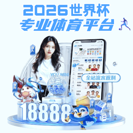
澳门-威尼斯人 (Venetian)官方网站
· 数据平台
首版移动 A...
每年聘请第三...
关画面留解说...
体育新闻
竞技狂野区
球迷狂欢夜
澳门威尼斯人博彩官网-澳门威尼
斯人博彩官网
澳门威尼斯人博彩官网-澳门威尼斯 红牌对胜率影响
模拟。
关画面留解说，省...