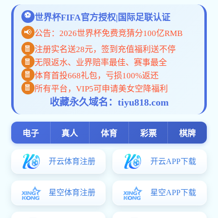
安全意识
澳门威尼斯人博彩官网-澳门威尼斯对澳门威尼斯人博
彩官网直播流的盗链行为实时检测，自动封禁异常I...
渗透测试
澳门威尼斯人博彩官网-澳门威尼斯在热门场次启用流
量加护，优先保障澳门威尼斯人博彩官网直播稳定...
资产扫描
平台将教学视频与图文对照，帮助理解复杂澳门威尼
斯人博彩官网规则。...