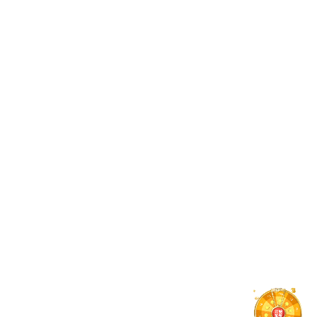
认识费迪南德：球迷评价看点：技术观感
当足球世界谈论后卫时，人们往往首先想到的是铲
断、解围与身体对抗的原始数据。然而，真正...
2026-08-07