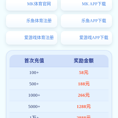
澳门威尼斯人博彩官网-澳门威尼斯 无广告启动
页，开屏即用。
澳门威尼斯人博彩官网-澳门威尼斯 赛后报告自
动生成。
在搜索框清空历史记录或一键删除。
鸿蒙原生版本已上架，与安卓版功能一致。